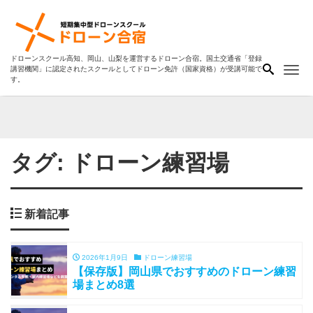
ドローンスクール高知、岡山、山梨を運営するドローン合宿。国土交通省「登録
Me
講習機関」に認定されたスクールとしてドローン免許（国家資格）が受講可能で
す。
タグ:
ドローン練習場
新着記事
2026年1月9日
ドローン練習場
【保存版】岡山県でおすすめのドローン練習
場まとめ8選