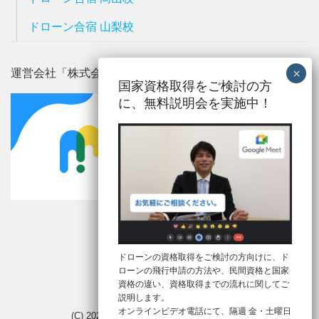
ドローン合宿 山梨校
運営会社「株式会社メルタ」
国家資格取得をご検討の方
に、
無料説明会を実施中！
ドローンの資格取得をご検討の方向けに、ド
ローンの飛行申請の方法や、民間資格と国家
Mobile
|
Desktop
資格の違い、資格取得までの流れに関してご
説明します。
オンラインビデオ電話にて、隔週 金・土曜日
(C) 2026
ドローン合宿
. All rights reserved.