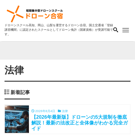
ドローンスクール高知、岡山、山梨を運営するドローン合宿。国土交通省「登録
Me
講習機関」に認定されたスクールとしてドローン免許（国家資格）が受講可能で
す。
法律
新着記事
2026年8月4日
法律
【2026年最新版】ドローンの5大規制を徹底
解説！最新の法改正と全体像がわかる完全ガ
イド