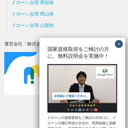
ドローン合宿 高知校
ドローン合宿 岡山校
ドローン合宿 山梨校
運営会社「株式会社メルタ」
国家資格取得をご検討の方
に、
無料説明会を実施中！
ドローンの資格取得をご検討の方向けに、ド
ローンの飛行申請の方法や、民間資格と国家
Mobile
|
Desktop