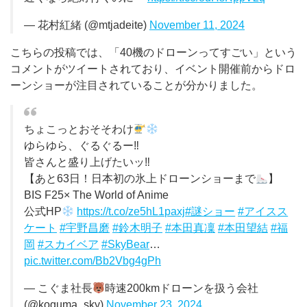
— 花村紅緒 (@mtjadeite)
November 11, 2024
こちらの投稿では、「40機のドローンってすごい」という
コメントがツイートされており、イベント開催前からドロ
ーンショーが注目されていることが分かりました。
ちょこっとおそそわけ
ゆらゆら、ぐるぐるー‼︎
皆さんと盛り上げたいッ‼︎
【あと63日！日本初の氷上ドローンショーまで
】
BIS F25× The World of Anime
公式HP
https://t.co/ze5hL1paxj
#謎ショー
#アイスス
ケート
#宇野昌磨
#鈴木明子
#本田真凜
#本田望結
#福
岡
#スカイベア
#SkyBear
…
pic.twitter.com/Bb2Vbg4gPh
— こぐま社長
時速200kmドローンを扱う会社
(@koguma_sky)
November 23, 2024