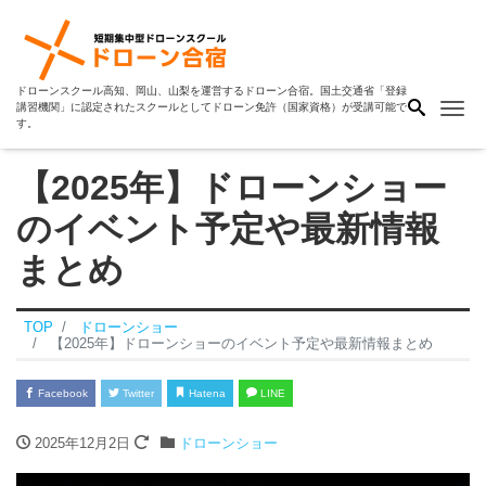
ドローンスクール高知、岡山、山梨を運営するドローン合宿。国土交通省「登録
Me
講習機関」に認定されたスクールとしてドローン免許（国家資格）が受講可能で
す。
【2025年】ドローンショー
のイベント予定や最新情報
まとめ
TOP
ドローンショー
【2025年】ドローンショーのイベント予定や最新情報まとめ
Facebook
Twitter
Hatena
LINE
2025年12月2日
ドローンショー