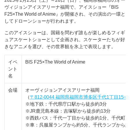
2025年1月25日（土）～26日（日）、福岡県福岡市のオー
ヴィジョンアイスアリーナ福岡で、アイスショー『BIS
F25×The World of Anime』が開催され、その演出の一環と
してドローンショーが行われます。
このアイスショーは、国籍を問わず誰もが楽しめるフィギ
ュアスケートショーとして企画され、スケーターたちが好
きなアニメを選び、その世界観を氷上で表現します。
イベ
BIS F25×The World of Anime
ント
名
会場
オーヴィジョンアイスアリーナ福岡
（
〒812-0044 福岡県福岡市博多区千代1丁目15−
※地下鉄：千代県庁口駅から徒歩約3分
※JR鹿児島本線：吉塚駅から徒歩約13分
※西鉄バス：千代一丁目から徒歩約1分、千代町か
※車：呉服屋ランプから約5分、千代ランプから約