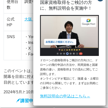
使用台
調査中
国家資格取得をご検討の方
数
に、
無料説明会を実施中！
公式
大阪・関西万博公式Webサイト
HP
SNS
・YouTube：
こちら
・Instagram：
こちら
・X（旧Twitter）：
こちら
・Facebook：
こちら
ドローンの資格取得をご検討の方向けに、ド
ローンの飛行申請の方法や、民間資格と国家
資格の違い、資格取得までの流れに関してご
このイベントは、2025年に開催される大阪・関西万博の
説明します。
開幕を目前に控え、盛り上がりを首都圏でも広げることを
オンラインビデオ電話にて、隔週 金・土曜日
目的としています。
の11時から開催しています。まずはお気軽に
ご参加ください。
2024年5月と10月に大阪市内で行われ、多くの観客から好
無料説明会の申込はこちら→
評を得た同ショーが、今回は東京の夜空を舞台に繰り広げ
講習申込
無料説明会
られます。