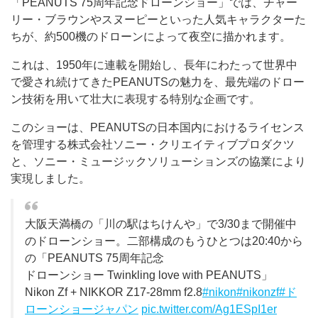
「PEANUTS 75周年記念ドローンショー」では、チャー
リー・ブラウンやスヌーピーといった人気キャラクターた
ちが、約500機のドローンによって夜空に描かれます。
これは、1950年に連載を開始し、長年にわたって世界中
で愛され続けてきたPEANUTSの魅力を、最先端のドロー
ン技術を用いて壮大に表現する特別な企画です。
このショーは、PEANUTSの日本国内におけるライセンス
を管理する株式会社ソニー・クリエイティブプロダクツ
と、ソニー・ミュージックソリューションズの協業により
実現しました。
大阪天満橋の「川の駅はちけんや」で3/30まで開催中
のドローンショー。二部構成のもうひとつは20:40から
の「PEANUTS 75周年記念
ドローンショー Twinkling love with PEANUTS」
Nikon Zf + NIKKOR Z17-28mm f2.8
#nikon
#nikonzf
#ド
ローンショージャパン
pic.twitter.com/Ag1ESpI1er