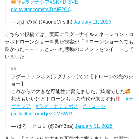
#ラグナシア
#SKYDRIVE
pic.twitter.com/frwDAfF2CQ
— あおの
(@aonoCirsith)
January 11, 2025
こちらの投稿では、実際にラグーナイルミネーション・コ
ラボドローンショーを見た観客が「ドローンショーとても
良かった～～！」といった感動のコメントをツイートして
いました。
ラグーナテンボス(ラグナシア)での【ドローンの光のシ
ョー】
これからの大きな可能性に奮えました。綺麗でした
花火もいいけどドローンも！の時代が来ますね
#ラ
グナシア
#ラグーナテンボス
#ドローン
pic.twitter.com/1jezt0MSWR
— はろーヒロミ (@2eY3ba)
January 11, 2025
また、「これからの大きな可能性に奮えました。綺麗でし