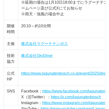
※延期の場合は1月10日18:00までにラグーナテ
ームページ及び公式Xにてお知らせ
※雨天・強風の場合中止
開催
20:10～約10分間
時間
主催
株式会社ラグーナテンボス
技術
株式会社SkyDrive
協力
公式
https://www.lagunatenbosch.co.jp/event/2025/drone
HP
SNS
Facebook：
https://www.facebook.com/lagunatenb
X（旧Twitter）：
https://x.com/lagunatenbosch
Instagram：
https://www.instagram.com/lagunatenb
YouTube：
https://www.youtube.com/user/Laguna