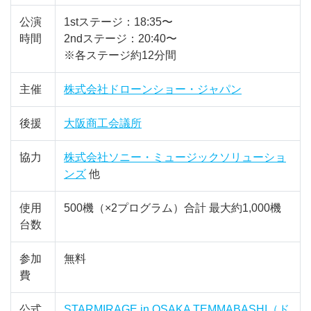
公演
1stステージ：18:35〜
時間
2ndステージ：20:40〜
※各ステージ約12分間
主催
株式会社ドローンショー・ジャパン
後援
大阪商工会議所
協力
株式会社ソニー・ミュージックソリューショ
ンズ
他
使用
500機（×2プログラム）合計 最大約1,000機
台数
参加
無料
費
公式
STARMIRAGE in OSAKA TEMMABASHI（ド