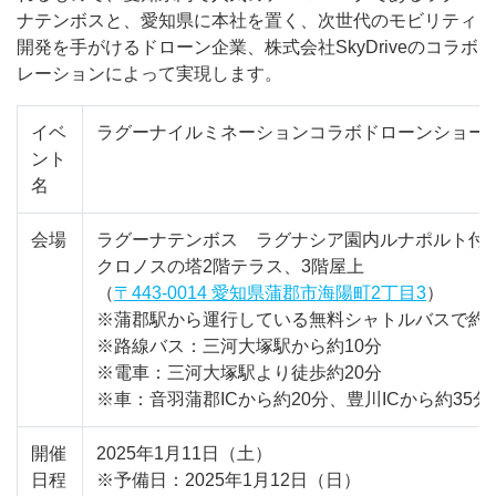
ナテンボスと、愛知県に本社を置く、次世代のモビリティ
開発を手がけるドローン企業、株式会社SkyDriveのコラボ
レーションによって実現します。
イベ
ラグーナイルミネーションコラボドローンショー
ント
名
会場
ラグーナテンボス ラグナシア園内ルナポルト付
クロノスの塔2階テラス、3階屋上
（
〒443-0014 愛知県蒲郡市海陽町2丁目3
）
※蒲郡駅から運行している無料シャトルバスで約1
※路線バス：三河大塚駅から約10分
※電車：三河大塚駅より徒歩約20分
※車：音羽蒲郡ICから約20分、豊川ICから約35分
開催
2025年1月11日（土）
日程
※予備日：2025年1月12日（日）