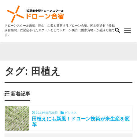
ドローンスクール高知、岡山、山梨を運営するドローン合宿。国土交通省「登録
Me
講習機関」に認定されたスクールとしてドローン免許（国家資格）が受講可能で
す。
タグ:
田植え
新着記事
2023年8月28日
ビジネス
田植えにも新風！ドローン技術が米生産を変
革