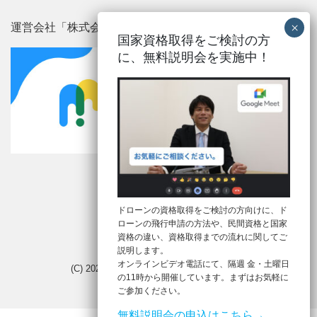
運営会社「株式会社メルタ」
国家資格取得をご検討の方
に、
無料説明会を実施中！
ドローンの資格取得をご検討の方向けに、ド
ローンの飛行申請の方法や、民間資格と国家
Mobile
|
Desktop
資格の違い、資格取得までの流れに関してご
説明します。
オンラインビデオ電話にて、隔週 金・土曜日
(C) 2026
ドローン合宿
. All rights reserved.
の11時から開催しています。まずはお気軽に
ご参加ください。
無料説明会の申込はこちら→