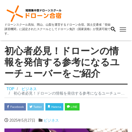
ドローンスクール高知、岡山、山梨を運営するドローン合宿。国土交通省「登録
Me
講習機関」に認定されたスクールとしてドローン免許（国家資格）が受講可能で
す。
初心者必見！ドローンの情
報を発信する参考になるユ
ーチューバーをご紹介
TOP
ビジネス
初心者必見！ドローンの情報を発信する参考になるユーチューバーをご紹介
Facebook
Twitter
Hatena
LINE
2025年5月27日
ビジネス