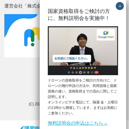
運営会社「株式会社メルタ」
国家資格取得をご検討の方
に、
無料説明会を実施中！
ドローンの資格取得をご検討の方向けに、ド
ローンの飛行申請の方法や、民間資格と国家
Mobile
|
Desktop
資格の違い、資格取得までの流れに関してご
説明します。
オンラインビデオ電話にて、隔週 金・土曜日
(C) 2026
ドローン合宿
. All rights reserved.
の11時から開催しています。まずはお気軽に
ご参加ください。
無料説明会の申込はこちら→
講習申込
無料説明会