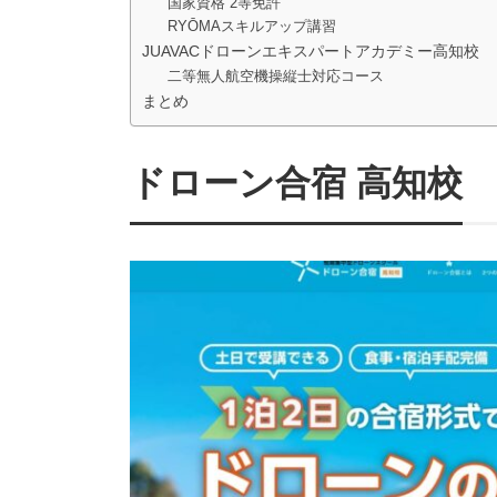
国家資格 2等免許
RYŌMAスキルアップ講習
JUAVACドローンエキスパートアカデミー高知校
二等無人航空機操縦士対応コース
まとめ
ドローン合宿 高知校