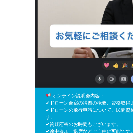
オンライン説明会内容：
✔ドローン合宿の講習の概要、資格取得
✔ドローンの飛行申請について、民間資
す。
✔質疑応答のお時間もございます。
✔途中参加、退席などご自由に可能です