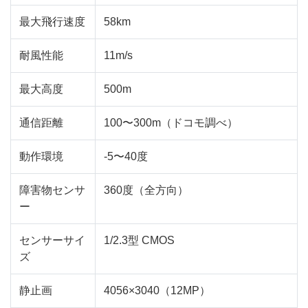
最大飛行速度
58km
耐風性能
11m/s
最大高度
500m
通信距離
100〜300m（ドコモ調べ）
動作環境
-5〜40度
障害物センサ
360度（全方向）
ー
センサーサイ
1/2.3型 CMOS
ズ
静止画
4056×3040（12MP）