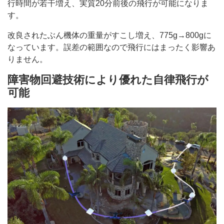
行時間が若干増え、実質20分前後の飛行が可能になりま
す。
改良されたぶん機体の重量がすこし増え、775g→800gに
なっています。誤差の範囲なので飛行にはまったく影響あ
りません。
障害物回避技術により優れた自律飛行が
可能