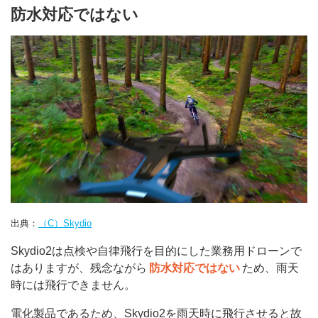
防水対応ではない
出典：
（C）Skydio
Skydio2は点検や自律飛行を目的にした業務用ドローンで
はありますが、残念ながら
防水対応ではない
ため、雨天
時には飛行できません。
電化製品であるため、Skydio2を雨天時に飛行させると故