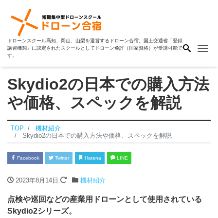
ドローンスクール高知、岡山、山梨を運営するドローン合宿。国土交通省「登録
Me
講習機関」に認定されたスクールとしてドローン免許（国家資格）が受講可能で
す。
Skydio2の日本での購入方法
や価格、スペックを解説
TOP
機材紹介
Skydio2の日本での購入方法や価格、スペックを解説
Facebook
Twitter
Hatena
LINE
2023年8月14日
機材紹介
点検や巡回などの産業用ドローンとして使用されている
Skydio2シリーズ。