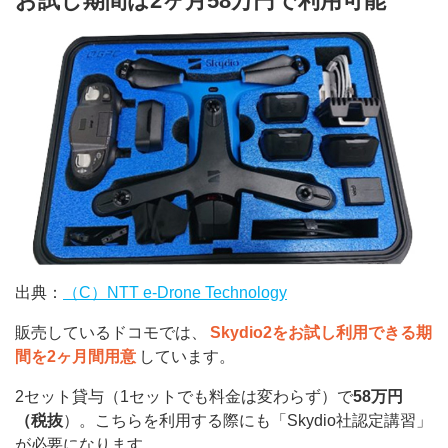
お試し期間は2ヶ月58万円で利用可能
出典：
（C）NTT e-Drone Technology
販売しているドコモでは、
Skydio2をお試し利用できる期
間を2ヶ月間用意
しています。
2セット貸与（1セットでも料金は変わらず）で
58万円
（税抜
）。こちらを利用する際にも「Skydio社認定講習」
が必要になります。